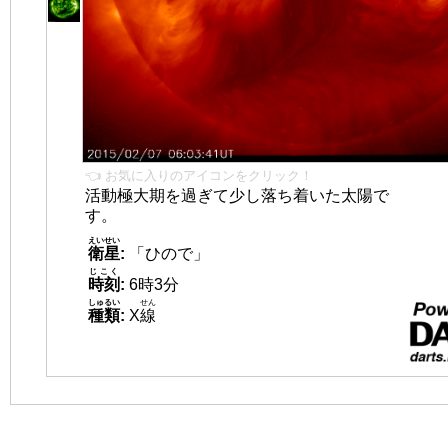
👈 お気に入りのアイコンをクリック！
活動極大期を過ぎて少し落ち着いた太陽で
す。
えいせい
衛星
:
「ひので」
じこく
時刻
:
6時3分
しゅるい
せん
種類
:
X
線