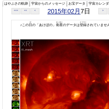
はやぶさの軌跡
宇宙からのメッセージ
お宝データ
宇宙カレンダ
2015年02月
7日
<<<
<<
<
>
ひ
えいせい
とうろく
♪この
日
の「あけぼの」
衛星
のデータは
登録
されていませ