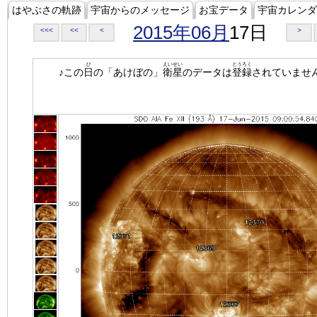
はやぶさの軌跡
宇宙からのメッセージ
お宝データ
宇宙カレンダ
2015年06月
17日
<<<
<<
<
>
ひ
えいせい
とうろく
♪この
日
の「あけぼの」
衛星
のデータは
登録
されていませ