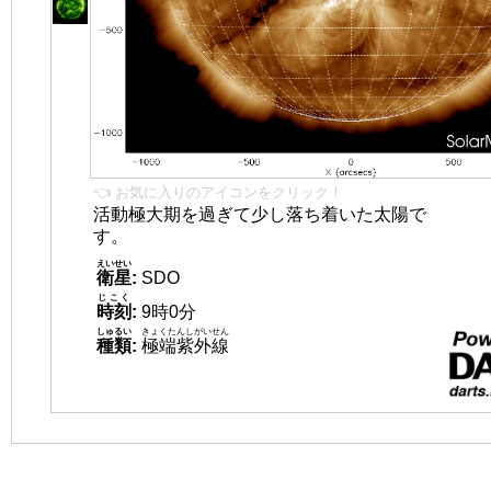
👈 お気に入りのアイコンをクリック！
活動極大期を過ぎて少し落ち着いた太陽で
す。
えいせい
衛星
:
SDO
じこく
時刻
:
9時0分
しゅるい
きょくたんしがいせん
種類
:
極端紫外線