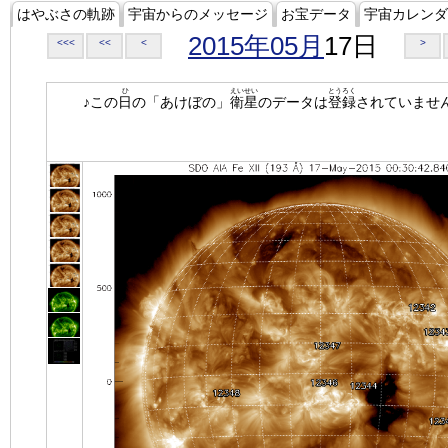
はやぶさの軌跡
宇宙からのメッセージ
お宝データ
宇宙カレンダ
2015年05月
17日
<<<
<<
<
>
ひ
えいせい
とうろく
♪この
日
の「あけぼの」
衛星
のデータは
登録
されていませ