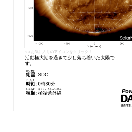
👈 お気に入りのアイコンをクリック！
活動極大期を過ぎて少し落ち着いた太陽で
す。
えいせい
衛星
:
SDO
じこく
時刻
:
0時30分
しゅるい
きょくたんしがいせん
種類
:
極端紫外線