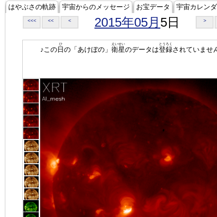
はやぶさの軌跡
宇宙からのメッセージ
お宝データ
宇宙カレンダ
2015年05月
5日
<<<
<<
<
>
ひ
えいせい
とうろく
♪この
日
の「あけぼの」
衛星
のデータは
登録
されていませ