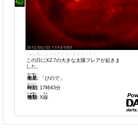
👈 お気に入りのアイコンをクリック！
この日にX2.7の大きな太陽フレアが起きま
した。
えいせい
衛星
:
「ひので」
じこく
時刻
:
17時43分
しゅるい
せん
種類
:
X
線