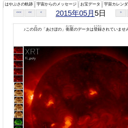
はやぶさの軌跡
宇宙からのメッセージ
お宝データ
宇宙カレンダ
2015年05月
5日
<<<
<<
<
>
ひ
えいせい
とうろく
♪この
日
の「あけぼの」
衛星
のデータは
登録
されていませ