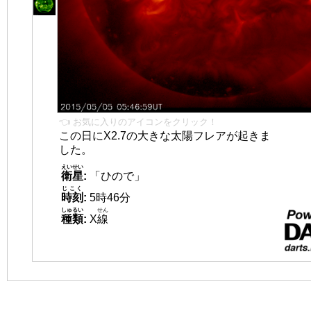
👈 お気に入りのアイコンをクリック！
この日にX2.7の大きな太陽フレアが起きま
した。
えいせい
衛星
:
「ひので」
じこく
時刻
:
5時46分
しゅるい
せん
種類
:
X
線