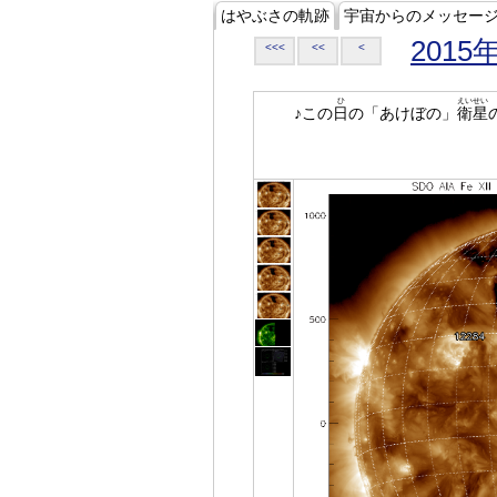
はやぶさの軌跡
宇宙からのメッセー
2015
<<<
<<
<
ひ
えいせい
♪この
日
の「あけぼの」
衛星