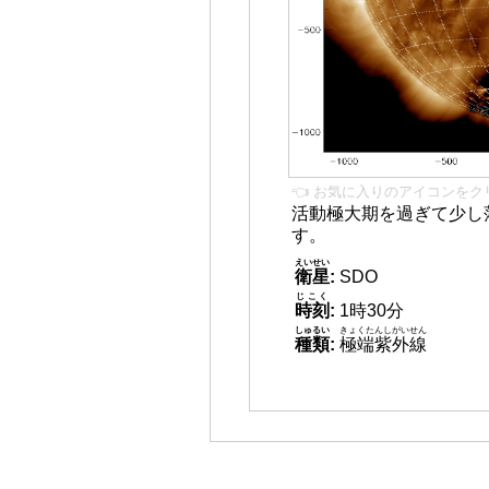
👈 お気に入りのアイコンをク
活動極大期を過ぎて少し
す。
えいせい
衛星
:
SDO
じこく
時刻
:
1時30分
しゅるい
きょくたんしがいせん
種類
:
極端紫外線