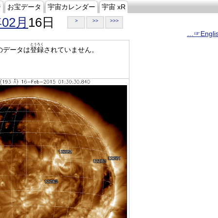
ジ
お宝データ
宇宙カレンダー
宇宙 xR
年02月
16日
>
>>
>>>
…☞Engli
とうろく
のデータは
登録
されていません。