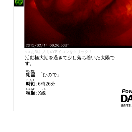
👈 お気に入りのアイコンをクリック！
活動極大期を過ぎて少し落ち着いた太陽で
す。
えいせい
衛星
:
「ひので」
じこく
時刻
:
6時26分
しゅるい
せん
種類
:
X
線