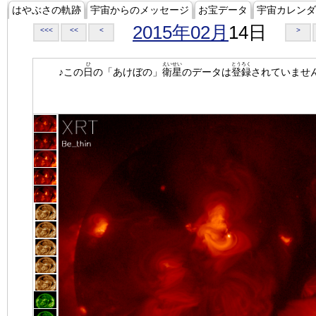
はやぶさの軌跡
宇宙からのメッセージ
お宝データ
宇宙カレンダ
2015年02月
14日
<<<
<<
<
>
ひ
えいせい
とうろく
♪この
日
の「あけぼの」
衛星
のデータは
登録
されていませ