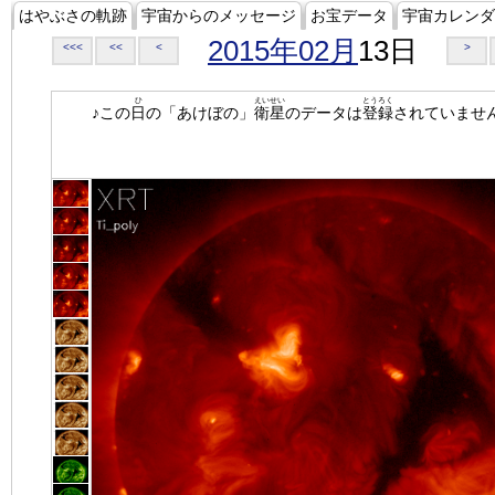
はやぶさの軌跡
宇宙からのメッセージ
お宝データ
宇宙カレンダ
2015年02月
13日
<<<
<<
<
>
ひ
えいせい
とうろく
♪この
日
の「あけぼの」
衛星
のデータは
登録
されていませ