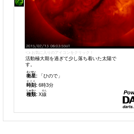
👈 お気に入りのアイコンをクリック！
活動極大期を過ぎて少し落ち着いた太陽で
す。
えいせい
衛星
:
「ひので」
じこく
時刻
:
6時3分
しゅるい
せん
種類
:
X
線