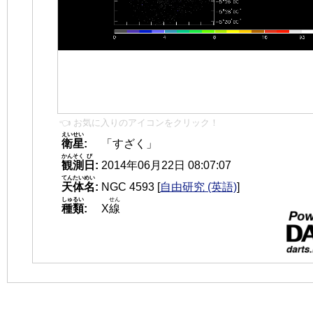
👈 お気に入りのアイコンをクリック！
えいせい
衛星
:
「すざく」
かんそく
び
観測
日
:
2014年06月22日 08:07:07
てんたいめい
天体名
:
NGC 4593
[
自由研究 (英語)
]
しゅるい
せん
種類
:
X
線