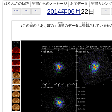
はやぶさの軌跡
宇宙からのメッセージ
お宝データ
宇宙カレンダ
2014年06月
22日
<<<
<<
<
>
ひ
えいせい
とうろく
♪この
日
の「あけぼの」
衛星
のデータは
登録
されていませ