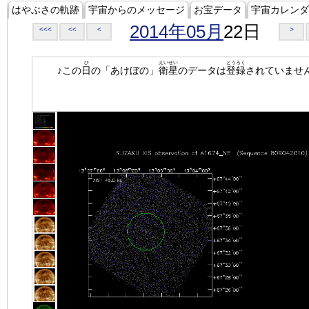
はやぶさの軌跡
宇宙からのメッセージ
お宝データ
宇宙カレンダ
2014年05月
22日
<<<
<<
<
>
ひ
えいせい
とうろく
♪この
日
の「あけぼの」
衛星
のデータは
登録
されていませ