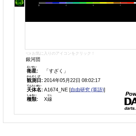
👈 お気に入りのアイコンをクリック！
銀河団
えいせい
衛星
:
「すざく」
かんそく
び
観測
日
:
2014年05月22日 08:02:17
てんたいめい
天体名
:
A1674_NE
[
自由研究 (英語)
]
しゅるい
せん
種類
:
X
線