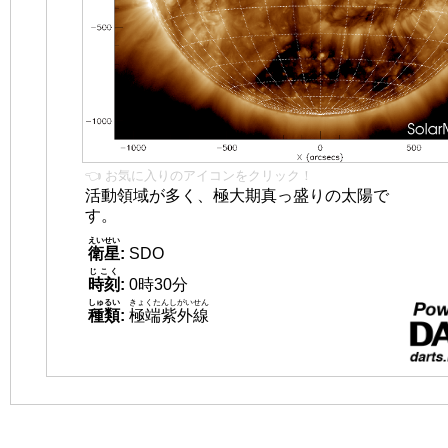
👈 お気に入りのアイコンをクリック！
活動領域が多く、極大期真っ盛りの太陽で
す。
えいせい
衛星
:
SDO
じこく
時刻
:
0時30分
しゅるい
きょくたんしがいせん
種類
:
極端紫外線