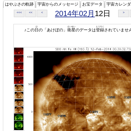
はやぶさの軌跡
宇宙からのメッセージ
お宝データ
宇宙カレンダ
2014年02月
12日
<<<
<<
<
>
ひ
えいせい
とうろく
♪この
日
の「あけぼの」
衛星
のデータは
登録
されていませ