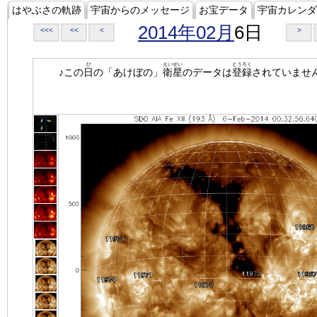
はやぶさの軌跡
宇宙からのメッセージ
お宝データ
宇宙カレンダ
2014年02月
6日
<<<
<<
<
>
ひ
えいせい
とうろく
♪この
日
の「あけぼの」
衛星
のデータは
登録
されていませ