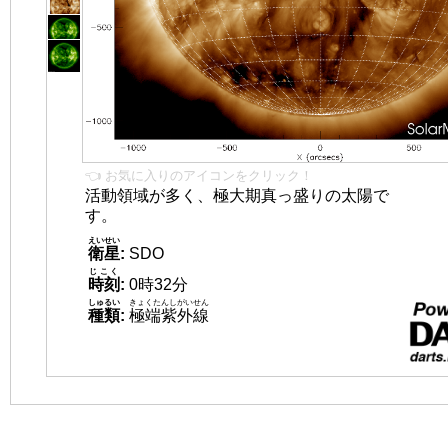
👈 お気に入りのアイコンをクリック！
活動領域が多く、極大期真っ盛りの太陽で
す。
えいせい
衛星
:
SDO
じこく
時刻
:
0時32分
しゅるい
きょくたんしがいせん
種類
:
極端紫外線