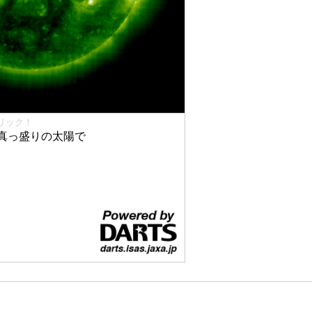
リック！
真っ盛りの太陽で