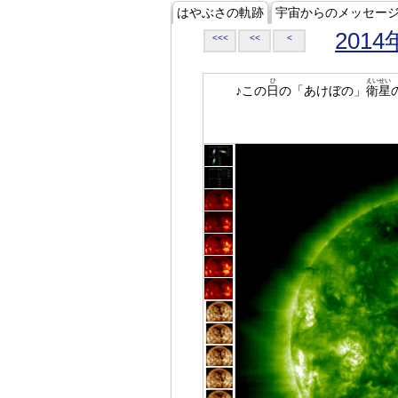
はやぶさの軌跡
宇宙からのメッセー
2014
<<<
<<
<
ひ
えいせい
♪この
日
の「あけぼの」
衛星