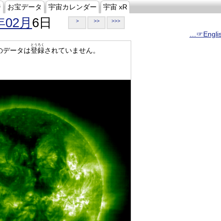
ジ
お宝データ
宇宙カレンダー
宇宙 xR
年02月
6日
>
>>
>>>
…☞Engli
とうろく
のデータは
登録
されていません。