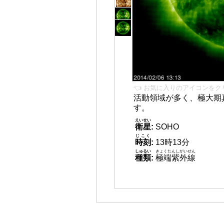
👈 お気に入りのアイコンをク
活動領域が多く、極大期
す。
えいせい
衛星
:
SOHO
じこく
時刻
:
13時13分
しゅるい
きょくたんしがいせん
種類
:
極端紫外線