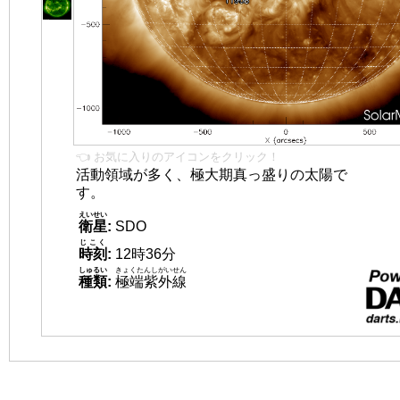
👈 お気に入りのアイコンをクリック！
活動領域が多く、極大期真っ盛りの太陽で
す。
えいせい
衛星
:
SDO
じこく
時刻
:
12時36分
しゅるい
きょくたんしがいせん
種類
:
極端紫外線