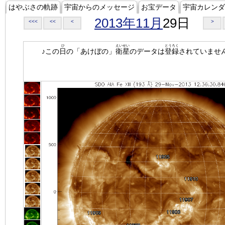
はやぶさの軌跡
宇宙からのメッセージ
お宝データ
宇宙カレンダ
2013年11月
29日
<<<
<<
<
>
ひ
えいせい
とうろく
♪この
日
の「あけぼの」
衛星
のデータは
登録
されていませ