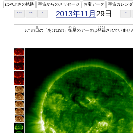
はやぶさの軌跡
宇宙からのメッセージ
お宝データ
宇宙カレンダ
2013年11月
29日
<<<
<<
<
>
ひ
えいせい
とうろく
♪この
日
の「あけぼの」
衛星
のデータは
登録
されていませ