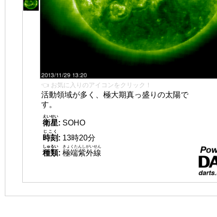
👈 お気に入りのアイコンをクリック！
活動領域が多く、極大期真っ盛りの太陽で
す。
えいせい
衛星
:
SOHO
じこく
時刻
:
13時20分
しゅるい
きょくたんしがいせん
種類
:
極端紫外線