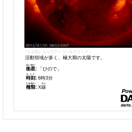
👈 お気に入りのアイコンをクリック！
活動領域が多く、極大期の太陽です。
えいせい
衛星
:
「ひので」
じこく
時刻
:
6時3分
しゅるい
せん
種類
:
X
線