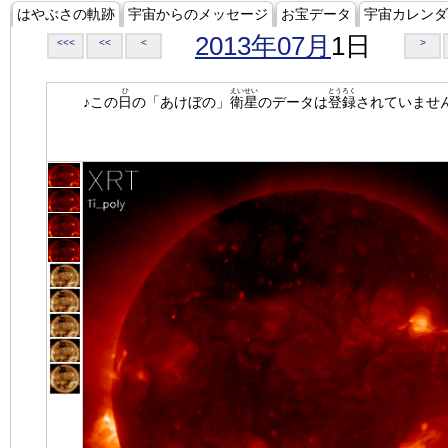
はやぶさの軌跡
宇宙からのメッセージ
お宝データ
宇宙カレンダ
2013年07月
1日
<<<
<<
<
>
ひ
えいせい
とうろく
♪この
日
の「あけぼの」
衛星
のデータは
登録
されていませ