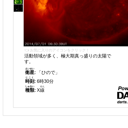
👈 お気に入りのアイコンをクリック！
活動領域が多く、極大期真っ盛りの太陽で
す。
えいせい
衛星
:
「ひので」
じこく
時刻
:
6時30分
しゅるい
せん
種類
:
X
線