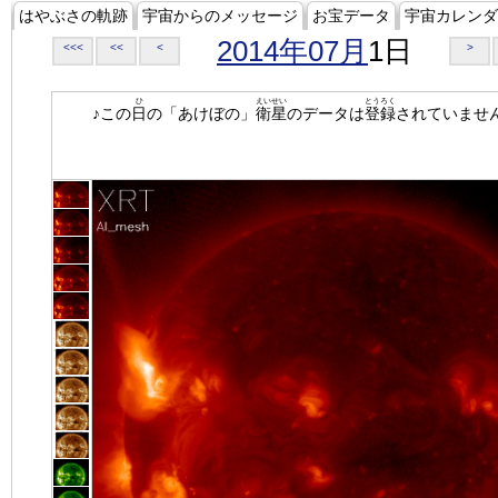
はやぶさの軌跡
宇宙からのメッセージ
お宝データ
宇宙カレンダ
2014年07月
1日
<<<
<<
<
>
ひ
えいせい
とうろく
♪この
日
の「あけぼの」
衛星
のデータは
登録
されていませ