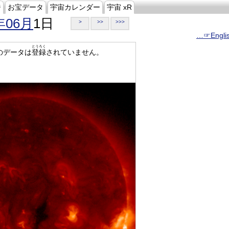
ジ
お宝データ
宇宙カレンダー
宇宙 xR
年06月
1日
>
>>
>>>
…☞Engli
とうろく
のデータは
登録
されていません。