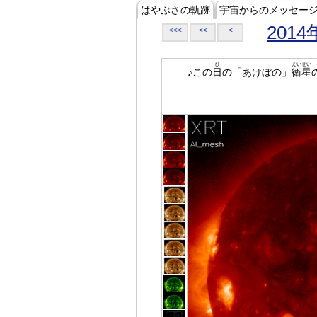
はやぶさの軌跡
宇宙からのメッセー
2014
<<<
<<
<
ひ
えいせい
♪この
日
の「あけぼの」
衛星