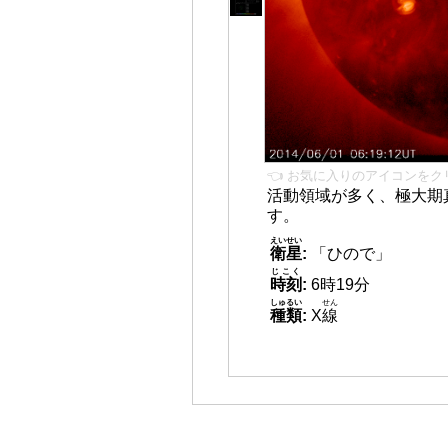
👈 お気に入りのアイコンをク
活動領域が多く、極大期
す。
えいせい
衛星
:
「ひので」
じこく
時刻
:
6時19分
しゅるい
せん
種類
:
X
線