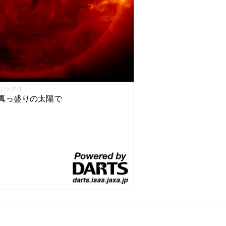
リック！
真っ盛りの太陽で