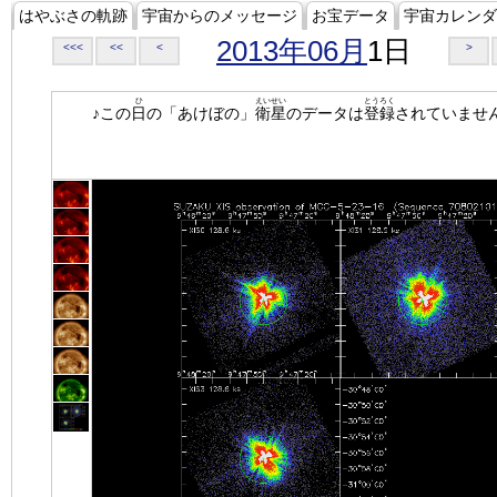
はやぶさの軌跡
宇宙からのメッセージ
お宝データ
宇宙カレンダ
2013年06月
1日
<<<
<<
<
>
ひ
えいせい
とうろく
♪この
日
の「あけぼの」
衛星
のデータは
登録
されていませ