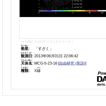
👈 お気に入りのアイコンをクリック！
えいせい
衛星
:
「すざく」
かんそく
び
観測
日
:
2013年06月01日 22:06:42
てんたいめい
天体名
:
MCG-5-23-16
[
自由研究 (英語)
]
しゅるい
せん
種類
:
X
線