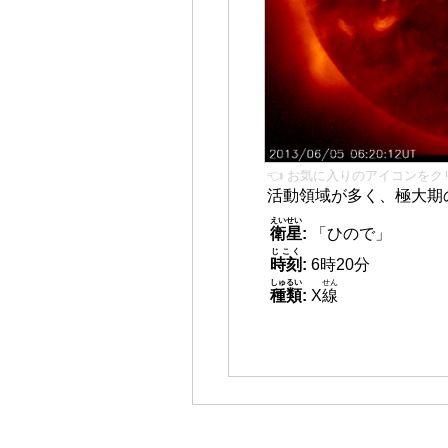
👈 お気に入りのアイコンをク
活動領域が多く、極大期
えいせい
衛星
:
「ひので」
じこく
時刻
:
6時20分
しゅるい
せん
種類
:
X
線