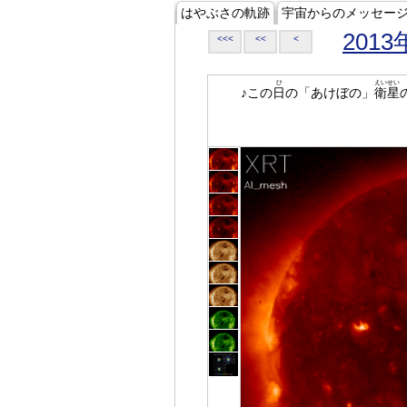
はやぶさの軌跡
宇宙からのメッセー
2013
<<<
<<
<
ひ
えいせい
♪この
日
の「あけぼの」
衛星