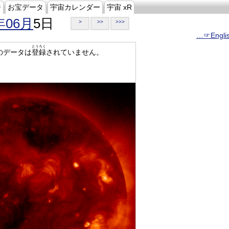
ジ
お宝データ
宇宙カレンダー
宇宙 xR
年06月
5日
>
>>
>>>
…☞Engli
とうろく
のデータは
登録
されていません。