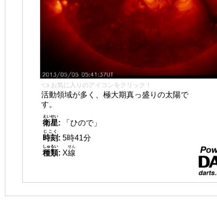
👈 お気に入りのアイコンをクリック！
活動領域が多く、極大期真っ盛りの太陽で
す。
えいせい
衛星
:
「ひので」
じこく
時刻
:
5時41分
しゅるい
せん
種類
:
X
線