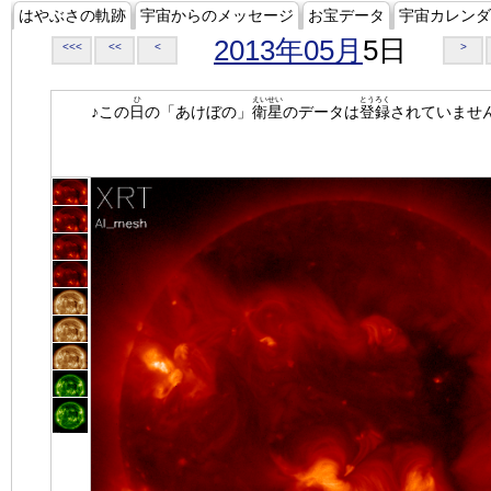
はやぶさの軌跡
宇宙からのメッセージ
お宝データ
宇宙カレンダ
2013年05月
5日
<<<
<<
<
>
ひ
えいせい
とうろく
♪この
日
の「あけぼの」
衛星
のデータは
登録
されていませ