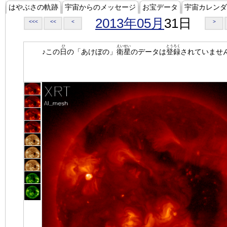
はやぶさの軌跡
宇宙からのメッセージ
お宝データ
宇宙カレンダ
2013年05月
31日
<<<
<<
<
>
ひ
えいせい
とうろく
♪この
日
の「あけぼの」
衛星
のデータは
登録
されていませ