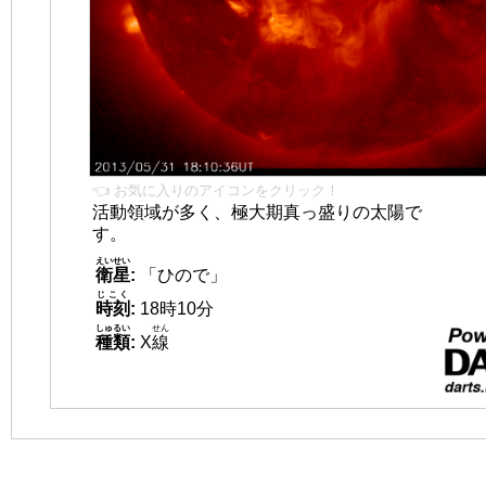
👈 お気に入りのアイコンをクリック！
活動領域が多く、極大期真っ盛りの太陽で
す。
えいせい
衛星
:
「ひので」
じこく
時刻
:
18時10分
しゅるい
せん
種類
:
X
線