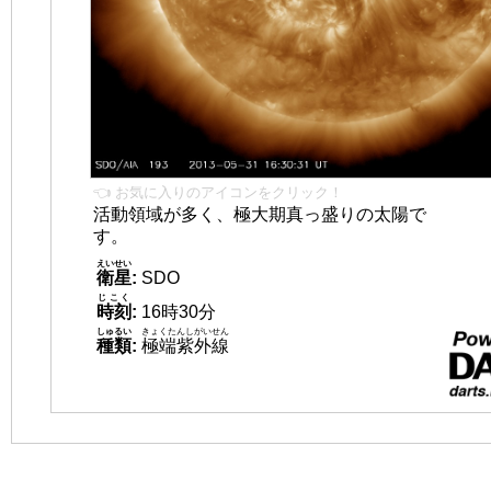
👈 お気に入りのアイコンをクリック！
活動領域が多く、極大期真っ盛りの太陽で
す。
えいせい
衛星
:
SDO
じこく
時刻
:
16時30分
しゅるい
きょくたんしがいせん
種類
:
極端紫外線