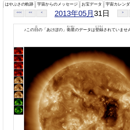
はやぶさの軌跡
宇宙からのメッセージ
お宝データ
宇宙カレンダ
2013年05月
31日
<<<
<<
<
>
ひ
えいせい
とうろく
♪この
日
の「あけぼの」
衛星
のデータは
登録
されていませ