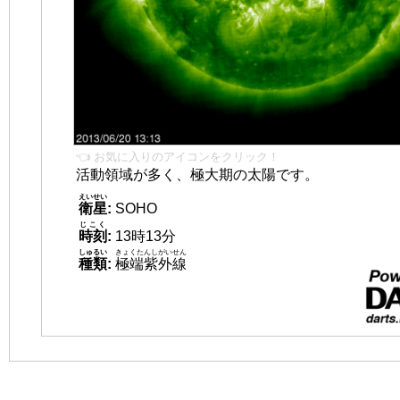
👈 お気に入りのアイコンをクリック！
活動領域が多く、極大期の太陽です。
えいせい
衛星
:
SOHO
じこく
時刻
:
13時13分
しゅるい
きょくたんしがいせん
種類
:
極端紫外線