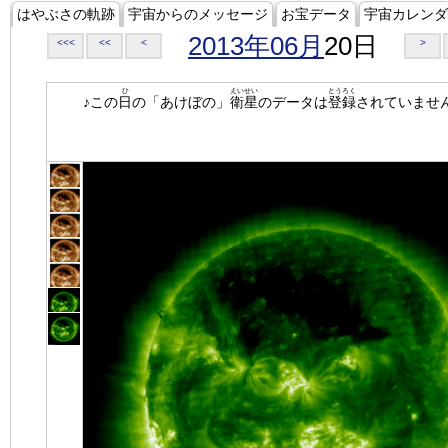
はやぶさの軌跡
宇宙からのメッセージ
お宝データ
宇宙カレンダ
2013年06月
20日
<<<
<<
<
>
ひ
えいせい
とうろく
♪この
日
の「あけぼの」
衛星
のデータは
登録
されていませ