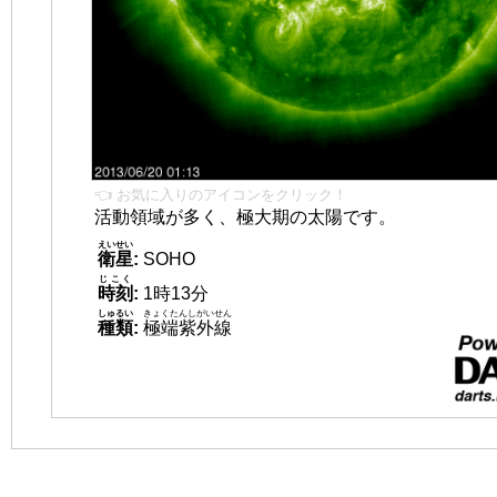
👈 お気に入りのアイコンをクリック！
活動領域が多く、極大期の太陽です。
えいせい
衛星
:
SOHO
じこく
時刻
:
1時13分
しゅるい
きょくたんしがいせん
種類
:
極端紫外線