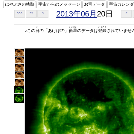
はやぶさの軌跡
宇宙からのメッセージ
お宝データ
宇宙カレンダ
2013年06月
20日
<<<
<<
<
>
ひ
えいせい
とうろく
♪この
日
の「あけぼの」
衛星
のデータは
登録
されていませ