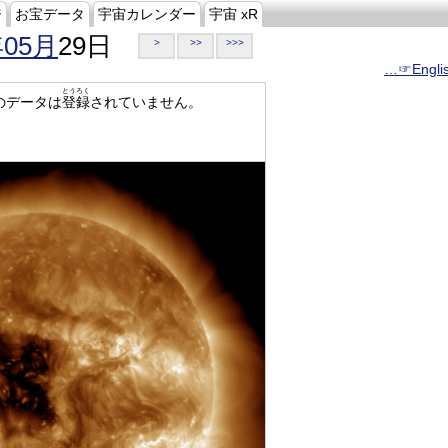
ジ
お宝データ
宇宙カレンダー
宇宙 xR
年05月
29日
>
>>
>>>
…☞Engli
とうろく
のデータは
登録
されていません。