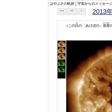
はやぶさの軌跡
宇宙からのメッセー
2013
<<<
<<
<
ひ
えいせい
♪この
日
の「あけぼの」
衛星