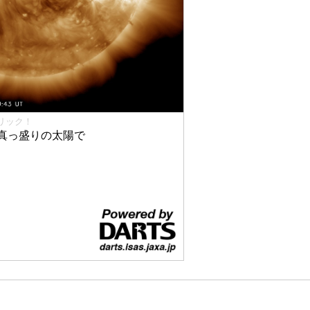
リック！
真っ盛りの太陽で