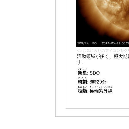
👈 お気に入りのアイコンをク
活動領域が多く、極大期
す。
えいせい
衛星
:
SDO
じこく
時刻
:
8時29分
しゅるい
きょくたんしがいせん
種類
:
極端紫外線