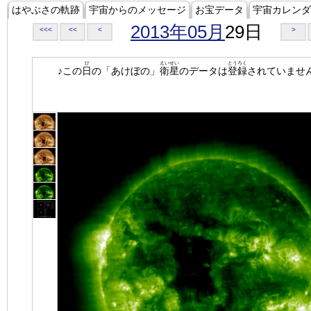
はやぶさの軌跡
宇宙からのメッセージ
お宝データ
宇宙カレンダ
2013年05月
29日
<<<
<<
<
>
ひ
えいせい
とうろく
♪この
日
の「あけぼの」
衛星
のデータは
登録
されていませ