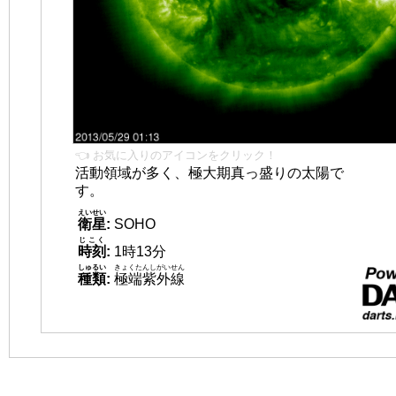
👈 お気に入りのアイコンをクリック！
活動領域が多く、極大期真っ盛りの太陽で
す。
えいせい
衛星
:
SOHO
じこく
時刻
:
1時13分
しゅるい
きょくたんしがいせん
種類
:
極端紫外線