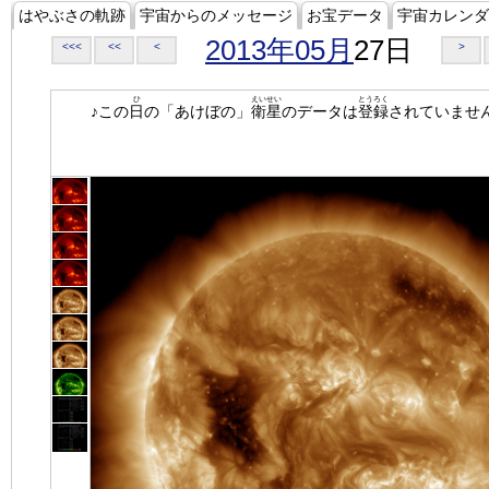
はやぶさの軌跡
宇宙からのメッセージ
お宝データ
宇宙カレンダ
2013年05月
27日
<<<
<<
<
>
ひ
えいせい
とうろく
♪この
日
の「あけぼの」
衛星
のデータは
登録
されていませ