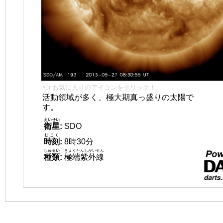
👈 お気に入りのアイコンをクリック！
活動領域が多く、極大期真っ盛りの太陽で
す。
えいせい
衛星
:
SDO
じこく
時刻
:
8時30分
しゅるい
きょくたんしがいせん
種類
:
極端紫外線