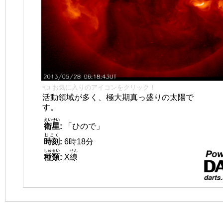
👈 お気に入りのアイコンをクリック！
活動領域が多く、極大期真っ盛りの太陽で
す。
えいせい
衛星
:
「ひので」
じこく
時刻
:
6時18分
しゅるい
せん
種類
:
X
線