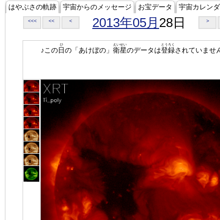
はやぶさの軌跡
宇宙からのメッセージ
お宝データ
宇宙カレンダ
2013年05月
28日
<<<
<<
<
>
ひ
えいせい
とうろく
♪この
日
の「あけぼの」
衛星
のデータは
登録
されていませ