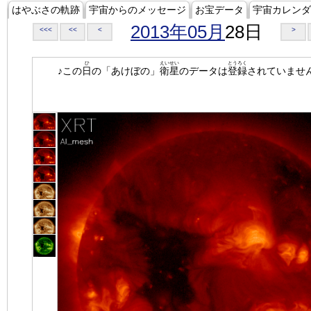
はやぶさの軌跡
宇宙からのメッセージ
お宝データ
宇宙カレンダ
2013年05月
28日
<<<
<<
<
>
ひ
えいせい
とうろく
♪この
日
の「あけぼの」
衛星
のデータは
登録
されていませ