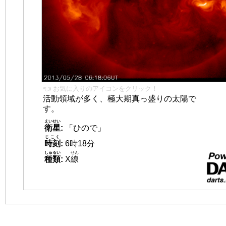
👈 お気に入りのアイコンをクリック！
活動領域が多く、極大期真っ盛りの太陽で
す。
えいせい
衛星
:
「ひので」
じこく
時刻
:
6時18分
しゅるい
せん
種類
:
X
線