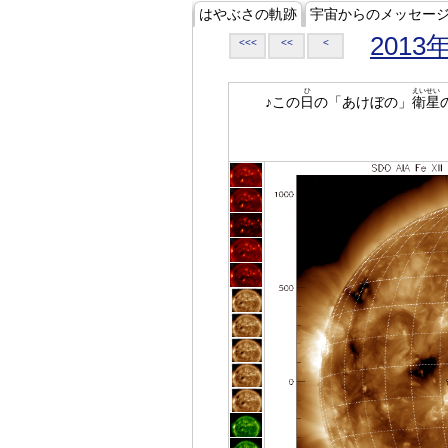
はやぶさの軌跡
宇宙からのメッセー
2013
<<<
<<
<
ひ
えいせい
♪この
日
の「あけぼの」
衛星