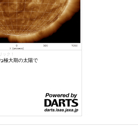
リック！
ね極大期の太陽で