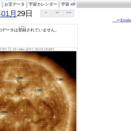
ジ
お宝データ
宇宙カレンダー
宇宙 xR
年01月
29日
>
>>
>>>
…☞Engli
とうろく
のデータは
登録
されていません。