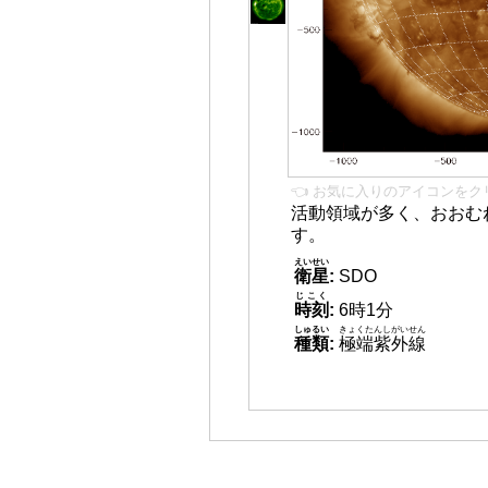
👈 お気に入りのアイコンをク
活動領域が多く、おおむ
す。
えいせい
衛星
:
SDO
じこく
時刻
:
6時1分
しゅるい
きょくたんしがいせん
種類
:
極端紫外線