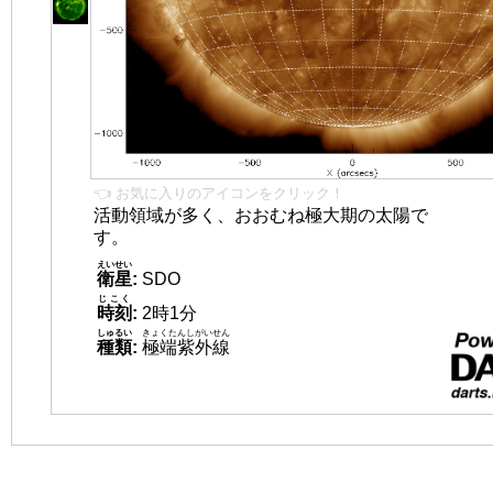
👈 お気に入りのアイコンをクリック！
活動領域が多く、おおむね極大期の太陽で
す。
えいせい
衛星
:
SDO
じこく
時刻
:
2時1分
しゅるい
きょくたんしがいせん
種類
:
極端紫外線