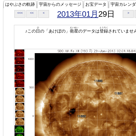
はやぶさの軌跡
宇宙からのメッセージ
お宝データ
宇宙カレンダ
2013年01月
29日
<<<
<<
<
>
ひ
えいせい
とうろく
♪この
日
の「あけぼの」
衛星
のデータは
登録
されていませ