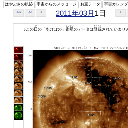
はやぶさの軌跡
宇宙からのメッセージ
お宝データ
宇宙カレンダ
2011年03月
1日
<<<
<<
<
>
ひ
えいせい
とうろく
♪この
日
の「あけぼの」
衛星
のデータは
登録
されていませ