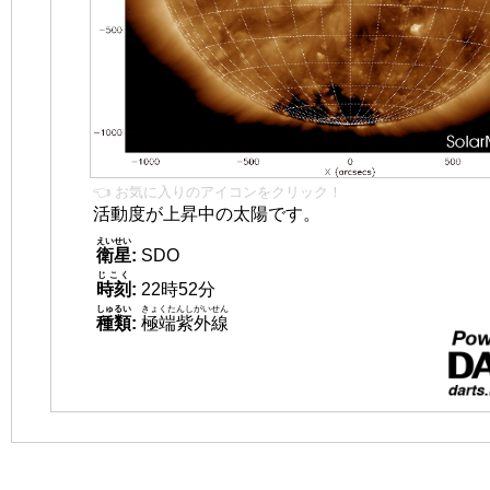
👈 お気に入りのアイコンをクリック！
活動度が上昇中の太陽です。
えいせい
衛星
:
SDO
じこく
時刻
:
22時52分
しゅるい
きょくたんしがいせん
種類
:
極端紫外線