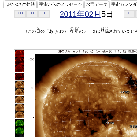
はやぶさの軌跡
宇宙からのメッセージ
お宝データ
宇宙カレンダ
2011年02月
5日
<<<
<<
<
>
ひ
えいせい
とうろく
♪この
日
の「あけぼの」
衛星
のデータは
登録
されていませ