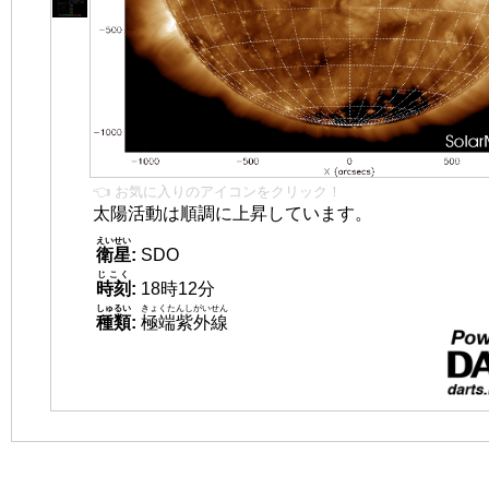
👈 お気に入りのアイコンをクリック！
太陽活動は順調に上昇しています。
えいせい
衛星
:
SDO
じこく
時刻
:
18時12分
しゅるい
きょくたんしがいせん
種類
:
極端紫外線