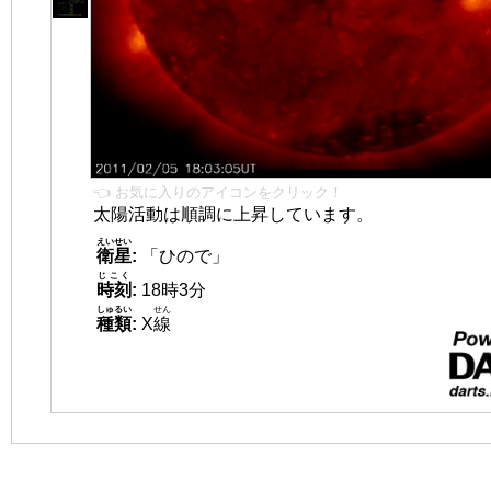
👈 お気に入りのアイコンをクリック！
太陽活動は順調に上昇しています。
えいせい
衛星
:
「ひので」
じこく
時刻
:
18時3分
しゅるい
せん
種類
:
X
線