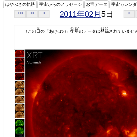
はやぶさの軌跡
宇宙からのメッセージ
お宝データ
宇宙カレンダ
2011年02月
5日
<<<
<<
<
>
ひ
えいせい
とうろく
♪この
日
の「あけぼの」
衛星
のデータは
登録
されていませ