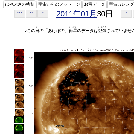
はやぶさの軌跡
宇宙からのメッセージ
お宝データ
宇宙カレンダ
2011年01月
30日
<<<
<<
<
>
ひ
えいせい
とうろく
♪この
日
の「あけぼの」
衛星
のデータは
登録
されていませ