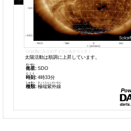
👈 お気に入りのアイコンをクリック！
太陽活動は順調に上昇しています。
えいせい
衛星
:
SDO
じこく
時刻
:
4時33分
しゅるい
きょくたんしがいせん
種類
:
極端紫外線