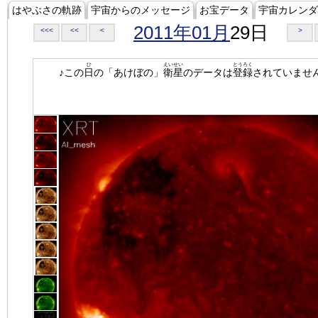
はやぶさの軌跡
宇宙からのメッセージ
お宝データ
宇宙カレンダ
2011年01月
29日
<<<
<<
<
>
ひ
えいせい
とうろく
♪この
日
の「あけぼの」
衛星
のデータは
登録
されていませ