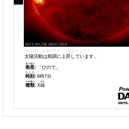
👈 お気に入りのアイコンをクリック！
太陽活動は順調に上昇しています。
えいせい
衛星
:
「ひので」
じこく
時刻
:
6時7分
しゅるい
せん
種類
:
X
線