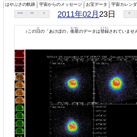
はやぶさの軌跡
宇宙からのメッセージ
お宝データ
宇宙カレンダ
2011年02月
23日
<<<
<<
<
>
ひ
えいせい
とうろく
♪この
日
の「あけぼの」
衛星
のデータは
登録
されていませ