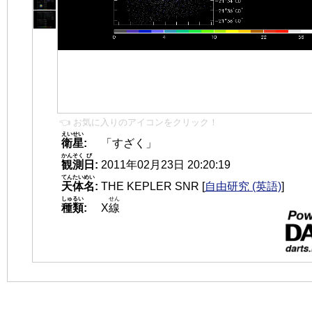
👈 お気に入りのアイコンをクリック！
えいせい
衛星
:
「すざく」
かんそく
び
観測
日
:
2011年02月23日 20:20:19
てんたいめい
天体名
:
THE KEPLER SNR
[
自由研究 (英語)
]
しゅるい
せん
種類
:
X
線