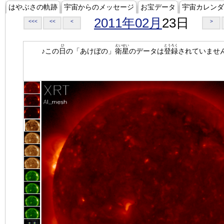
はやぶさの軌跡
宇宙からのメッセージ
お宝データ
宇宙カレンダ
2011年02月
23日
<<<
<<
<
>
ひ
えいせい
とうろく
♪この
日
の「あけぼの」
衛星
のデータは
登録
されていませ