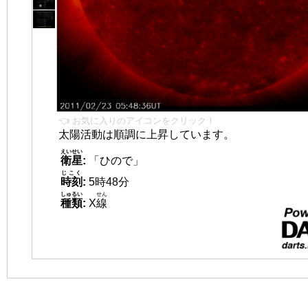
👈 お気に入りのアイコンをクリック！
太陽活動は順調に上昇しています。
えいせい
衛星
:
「ひので」
じこく
時刻
:
5時48分
しゅるい
せん
種類
:
X
線