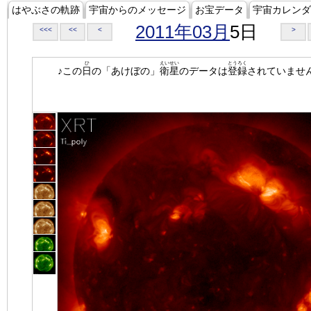
はやぶさの軌跡
宇宙からのメッセージ
お宝データ
宇宙カレンダ
2011年03月
5日
<<<
<<
<
>
ひ
えいせい
とうろく
♪この
日
の「あけぼの」
衛星
のデータは
登録
されていませ