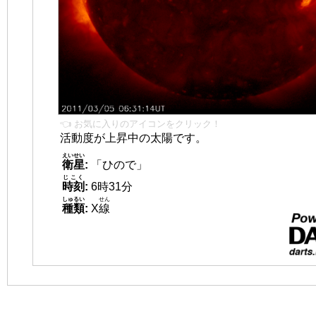
👈 お気に入りのアイコンをクリック！
活動度が上昇中の太陽です。
えいせい
衛星
:
「ひので」
じこく
時刻
:
6時31分
しゅるい
せん
種類
:
X
線