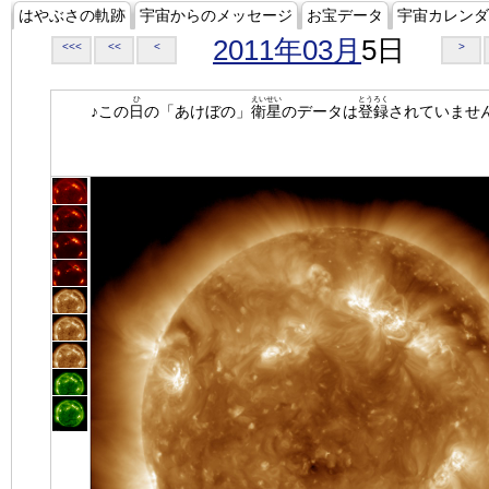
はやぶさの軌跡
宇宙からのメッセージ
お宝データ
宇宙カレンダ
2011年03月
5日
<<<
<<
<
>
ひ
えいせい
とうろく
♪この
日
の「あけぼの」
衛星
のデータは
登録
されていませ