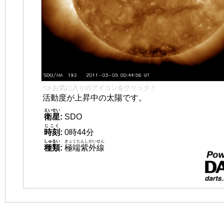
👈 お気に入りのアイコンをクリック！
活動度が上昇中の太陽です。
えいせい
衛星
:
SDO
じこく
時刻
:
0時44分
しゅるい
きょくたんしがいせん
種類
:
極端紫外線