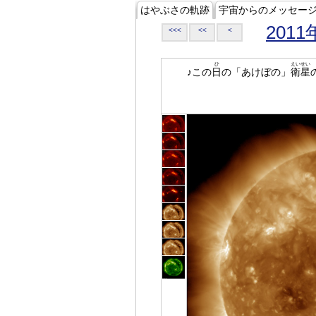
はやぶさの軌跡
宇宙からのメッセー
2011
<<<
<<
<
ひ
えいせい
♪この
日
の「あけぼの」
衛星