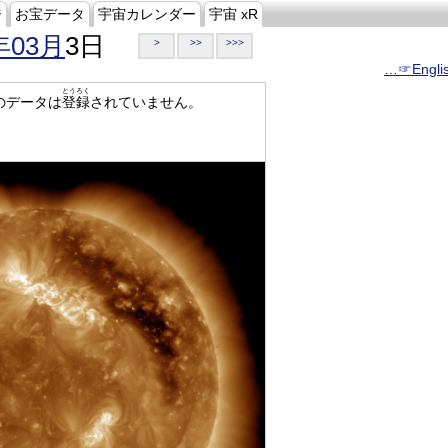
ジ
お宝データ
宇宙カレンダー
宇宙 xR
年03月
3日
>
>>
>>>
…☞Engli
とうろく
のデータは
登録
されていません。