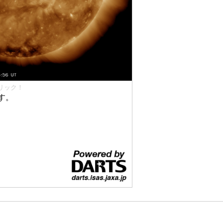
リック！
す。