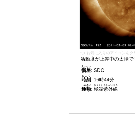
👈 お気に入りのアイコンをク
活動度が上昇中の太陽で
えいせい
衛星
:
SDO
じこく
時刻
:
16時44分
しゅるい
きょくたんしがいせん
種類
:
極端紫外線