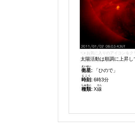
👈 お気に入りのアイコンをク
太陽活動は順調に上昇し
えいせい
衛星
:
「ひので」
じこく
時刻
:
6時3分
しゅるい
せん
種類
:
X
線