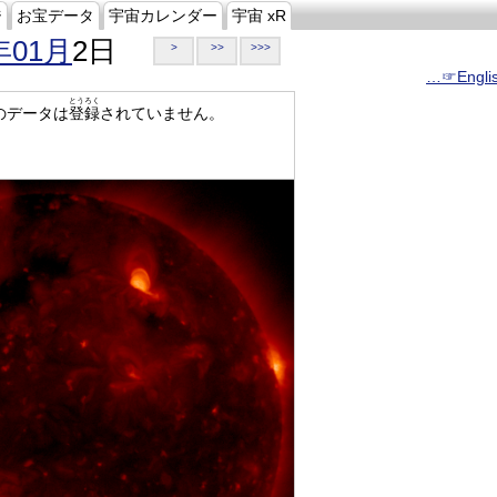
ジ
お宝データ
宇宙カレンダー
宇宙 xR
年01月
2日
>
>>
>>>
…☞Engli
とうろく
のデータは
登録
されていません。