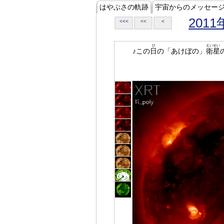
はやぶさの軌跡
宇宙からのメッセー
2011
<<<
<<
<
ひ
えいせい
♪この
日
の「あけぼの」
衛星