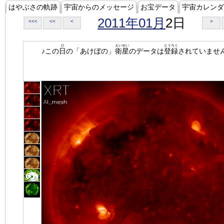
はやぶさの軌跡
宇宙からのメッセージ
お宝データ
宇宙カレンダ
2011年01月
2日
<<<
<<
<
>
ひ
えいせい
とうろく
♪この
日
の「あけぼの」
衛星
のデータは
登録
されていませ