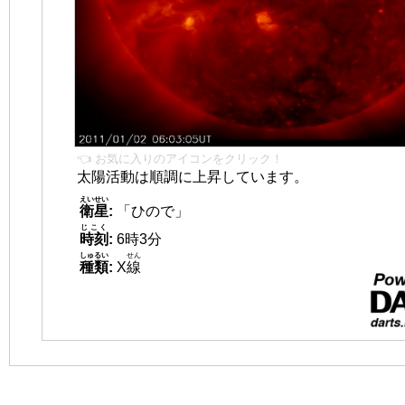
👈 お気に入りのアイコンをクリック！
太陽活動は順調に上昇しています。
えいせい
衛星
:
「ひので」
じこく
時刻
:
6時3分
しゅるい
せん
種類
:
X
線