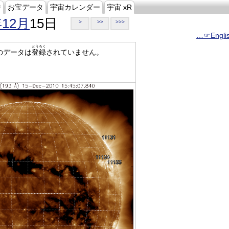
ジ
お宝データ
宇宙カレンダー
宇宙 xR
年12月
15日
>
>>
>>>
…☞Engli
とうろく
のデータは
登録
されていません。