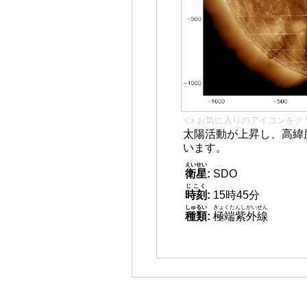
👈 お気に入りのアイコンをク
太陽活動が上昇し、高緯
います。
えいせい
衛星
:
SDO
じこく
時刻
:
15時45分
しゅるい
きょくたんしがいせん
種類
:
極端紫外線