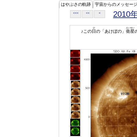
はやぶさの軌跡
宇宙からのメッセー
2010
<<<
<<
<
ひ
えいせい
♪この
日
の「あけぼの」
衛星