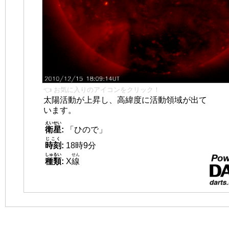
👈 お気に入りのアイコンをクリック！
太陽活動が上昇し、高緯度に活動領域が出て
います。
えいせい
衛星
:
「ひので」
じこく
時刻
:
18時9分
しゅるい
せん
種類
:
X
線