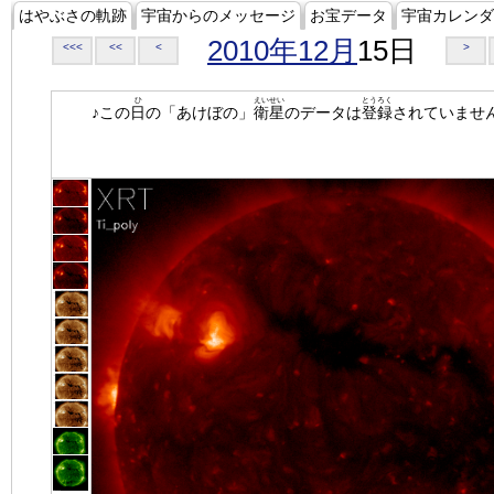
はやぶさの軌跡
宇宙からのメッセージ
お宝データ
宇宙カレンダ
2010年12月
15日
<<<
<<
<
>
ひ
えいせい
とうろく
♪この
日
の「あけぼの」
衛星
のデータは
登録
されていませ