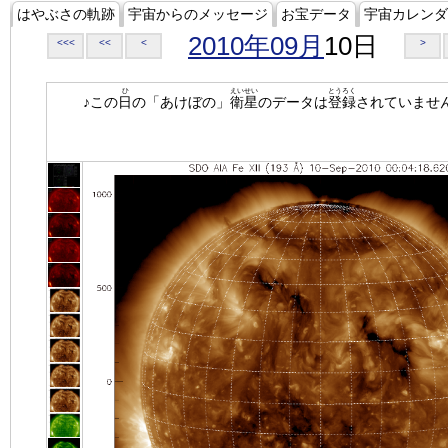
はやぶさの軌跡
宇宙からのメッセージ
お宝データ
宇宙カレンダ
2010年09月
10日
<<<
<<
<
>
ひ
えいせい
とうろく
♪この
日
の「あけぼの」
衛星
のデータは
登録
されていませ