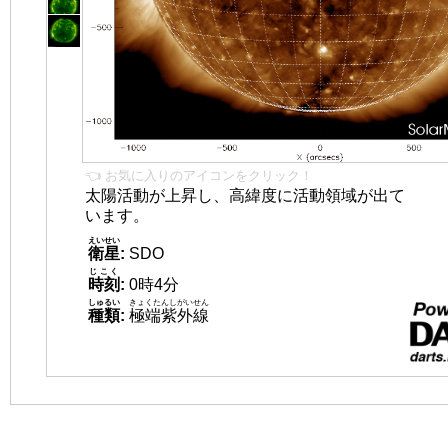
👈 お気に入りのアイコンをクリック！
太陽活動が上昇し、高緯度に活動領域が出て
います。
えいせい
衛星
:
SDO
じこく
時刻
:
0時4分
しゅるい
きょくたんしがいせん
種類
:
極端紫外線