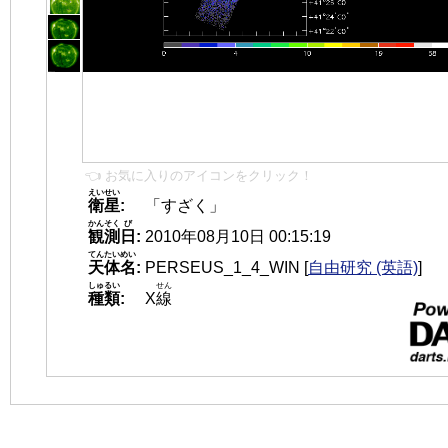
👈 お気に入りのアイコンをクリック！
えいせい
衛星
:
「すざく」
かんそく
び
観測
日
:
2010年08月10日 00:15:19
てんたいめい
天体名
:
PERSEUS_1_4_WIN
[
自由研究 (英語)
]
しゅるい
せん
種類
:
X
線