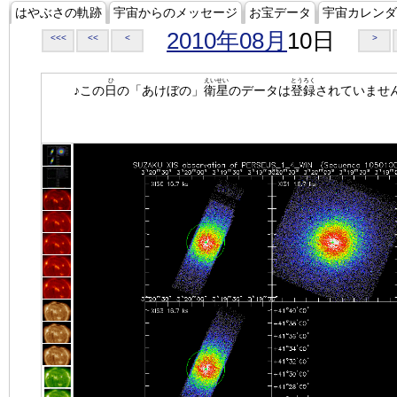
はやぶさの軌跡
宇宙からのメッセージ
お宝データ
宇宙カレンダ
2010年08月
10日
<<<
<<
<
>
ひ
えいせい
とうろく
♪この
日
の「あけぼの」
衛星
のデータは
登録
されていませ