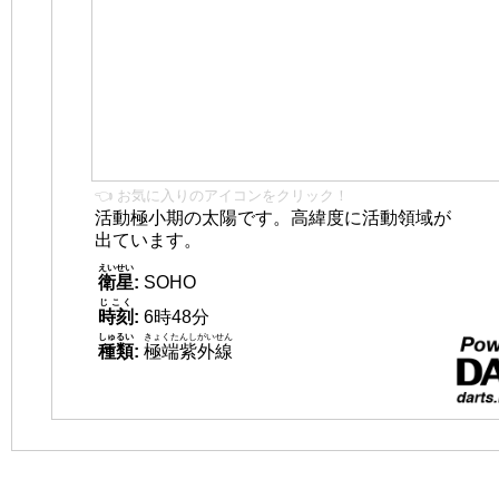
👈 お気に入りのアイコンをクリック！
活動極小期の太陽です。高緯度に活動領域が
出ています。
えいせい
衛星
:
SOHO
じこく
時刻
:
6時48分
しゅるい
きょくたんしがいせん
種類
:
極端紫外線