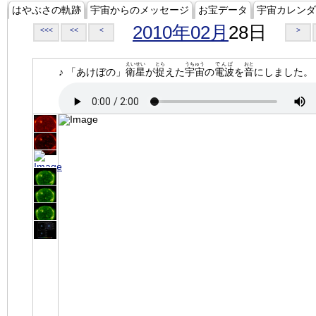
はやぶさの軌跡
宇宙からのメッセージ
お宝データ
宇宙カレンダ
2010年02月
28日
<<<
<<
<
>
えいせい
とら
うちゅう
でんぱ
おと
♪ 「あけぼの」
衛星
が
捉
えた
宇宙
の
電波
を
音
にしました。