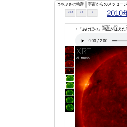
はやぶさの軌跡
宇宙からのメッセー
2010
<<<
<<
<
えいせい
とら
♪ 「あけぼの」
衛星
が
捉
えた