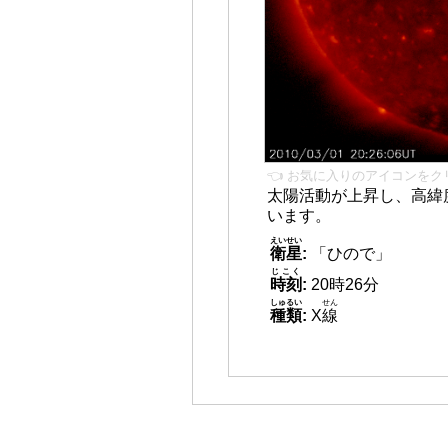
👈 お気に入りのアイコンをク
太陽活動が上昇し、高緯
います。
えいせい
衛星
:
「ひので」
じこく
時刻
:
20時26分
しゅるい
せん
種類
:
X
線