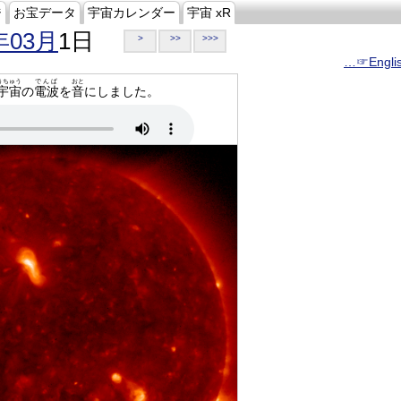
ジ
お宝データ
宇宙カレンダー
宇宙 xR
年03月
1日
>
>>
>>>
…☞Engli
うちゅう
でんぱ
おと
宇宙
の
電波
を
音
にしました。